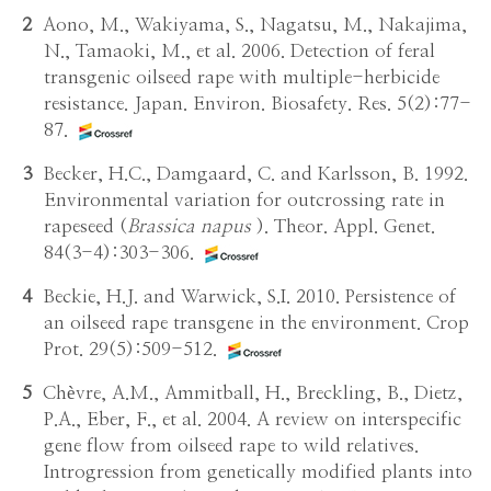
2
Aono, M., Wakiyama, S., Nagatsu, M., Nakajima,
N., Tamaoki, M., et al. 2006. Detection of feral
transgenic oilseed rape with multiple-herbicide
resistance. Japan. Environ. Biosafety. Res. 5(2):77-
87.
3
Becker, H.C., Damgaard, C. and Karlsson, B. 1992.
Environmental variation for outcrossing rate in
rapeseed (
Brassica napus
). Theor. Appl. Genet.
84(3-4):303-306.
4
Beckie, H.J. and Warwick, S.I. 2010. Persistence of
an oilseed rape transgene in the environment. Crop
Prot. 29(5):509-512.
5
Chèvre, A.M., Ammitball, H., Breckling, B., Dietz,
P.A., Eber, F., et al. 2004. A review on interspecific
gene flow from oilseed rape to wild relatives.
Introgression from genetically modified plants into