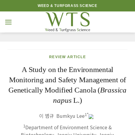
Skip
WEED & TURFGRASS SCIENCE
to
content
REVIEW ARTICLE
A Study on the Environmental
Monitoring and Safety Management of
Genetically Modified Canola (
Brassica
napus
L.)
1
*
이 범규 Bumkyu Lee
1
Department of Environment Science &
Biotechnology, Jeonju University, Jeonju