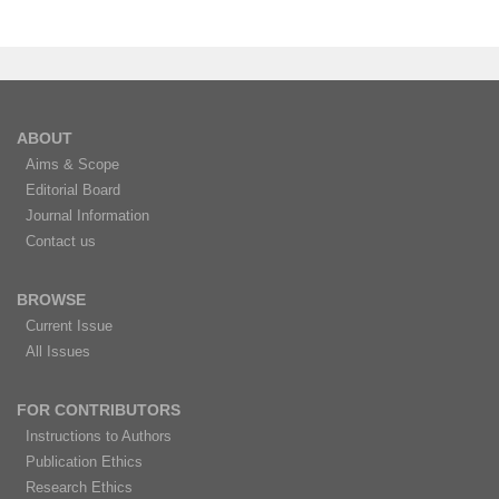
ABOUT
Aims & Scope
Editorial Board
Journal Information
Contact us
BROWSE
Current Issue
All Issues
FOR CONTRIBUTORS
Instructions to Authors
Publication Ethics
Research Ethics