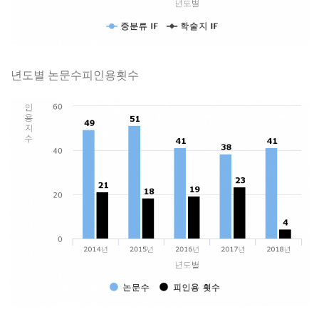
년도별 논문수피인용횟수