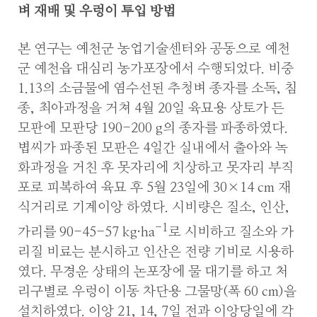
벼 재배 및 우렁이 투입 방법
본 연구는 예천군 농업기술센터와 공동으로 예천
군 예천읍 대심리 농가포장에서 수행되었다. 비중
1.13의 소금물에 염수선된 추청벼 종자를 소독, 침
종, 최아과정을 거쳐 4월 20일 육묘용 상토가 든
모판에 모판당 190-200 g의 종자를 파종하였다.
볍씨가 파종된 모판은 4일간 실내에서 출아와 녹
화과정을 거친 후 못자리에 치상하고 못자리 부직
포로 피복하여 육묘 후 5월 23일에 30×14 cm 재
식거리로 기계이앙 하였다. 시비량은 질소, 인산,
-1
가리를 90-45-57 kg·ha
로 시비하고 질소와 가
리질 비료는 분시하고 인산은 전량 기비로 시용하
였다. 무경운 상태의 논포장에 물 대기를 하고 처
리구별로 우렁이 이동 차단용 그물망(폭 60 cm)을
설치하였다. 이앙 21, 14, 7일 전과 이앙당일에 각