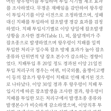
어린 왕우렁이를 투입하여 투입 시기별 제초 효과
를 조사하였다. 무경운 재배임을 감안하여 왕우렁
이 투입시기를 이앙 이전으로 조정하였으며, 성패
대신 치패를 투입하여 잡초발생 경감 효과를 검정
하였다. 치패 투입시기별로 이앙 당일에 잡초발생
상황을 조사한 결과(Table 1), 피, 물달개비가 주
잡초종으로 발생하였으며 왕우렁이 치패를 일찍
투입한 처리구 일수록 잡초 방제 효과가 높아 잡초
종류와 단위면적 당 잡초 본수가 감소하는 경향이
었다. 치패투입 후 20일 정도 경과된 이앙 21일전
투입 처리구의 경우는 여뀌, 미국외풀, 올챙이고랭
이 등의 잡초가 왕우렁이 치패로 인해 제거된 것으
로 나타났다. 이앙 30일 경과 후 왕우렁이 치패 투
입시기에 따른 잡초발생을 조사한 결과, 왕우렁이
치패를 투입한 모든 처리구에서 발생초종 종류와
발생본수가 비슷하게 감소하였으며, 이앙직후 투