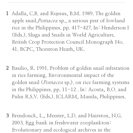
1
Adalla, C.B. and Rejesus, B.M. 1989. The golden
apple snail,
Pomacea
sp., a serious pest of lowland
rice in the Philippines. pp. 417-427. In: Henderson I
(Eds.). Slugs and Snails in World Agriculture.
British Crop Protection Council Monograph No.
41. BCPC, Thornton Heath, UK.
2
Basilio, R. 1991. Problem of golden snail infestation
in rice farming. Environmental impact of the
golden snail (
Pomacea
sp.). on rice farming systems
in the Philippines. pp. 11-12 . In: Acosta, B.O. and
Pulin R.S.V. (Eds.). ICLARM, Manila, Philippines.
3
Brendonck, L., Meester, L.D. and Hairston, N.G.
2003. Egg bank in freshwater zooplankton:
Evolutionary and ecological archives in the