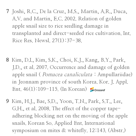
7
Joshi, R.C., De la Cruz, M.S., Martin, A.R., Duca,
A.V. and Martin, E.C. 2002. Relation of golden
apple snail size to rice seedling damage in
transplanted and direct-seeded rice cultivation. Int.
Rice Res. Newsl. 27(1):37-38.
8
Kim, D.I., Kim, S.K., Choi, K.J., Kang, B.Y., Park,
J.D., et al. 2007. Occurrence and damage of golden
apple snail (
Pomacea canaliculata
: Ampullariidae)
in Jeonnam province of south Korea. Kor. J. Appl.
Ent. 46(1):109-115. (In Korean)
9
Kim, H.J., Bae, S.D., Yoon, T.N., Park, S.T., Lee,
G.H., et al. 2008. The effect of the copper tape-
adhering blocking net on the moving of the apple
snails. Korean So. Applied Ent. International
symposium on mites & whitefly. 12:143. (Abstr.)