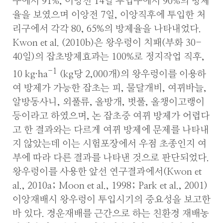
구에서 91%, 이앙전 14일 투입구에서 90%의 방제
율을 보였으며 이앙전 7일, 이앙직후에 투입한 처
리구에서 각각 80, 65%의 방제율을 나타내었다.
Kwon et al. (2010b)은 왕우렁이 치패(부화 30-
40일)의 잡초방제효과는 100%로 정지작업 직후,
-1
10 kg·ha
(kg당 2,000개)의 왕우렁이를 이용하
여 방제가 가능한 잡초는 피, 물달개비, 여뀌바늘,
알방동사니, 외풀류, 올방개, 벗풀, 올챙이고랭이
등이라고 하였으며, 논 잡초중 여뀌 방제가 어렵다
고 한 결과와는 다르게 여뀌 방제에 문제를 나타내
지 않았는데 이는 시험포장에서 우점 초종인지 여
부에 따라 다른 결과를 나타낸 것으로 판단되었다.
왕우렁이를 사용한 앞선 연구결과에서(Kwon et
al., 2010a; Moon et al., 1998; Park et al., 2001)
이앙재배시 왕우렁이 투입시기의 중요성을 보고한
바 있다. 경운재배를 근간으로 하는 친환경 재배농