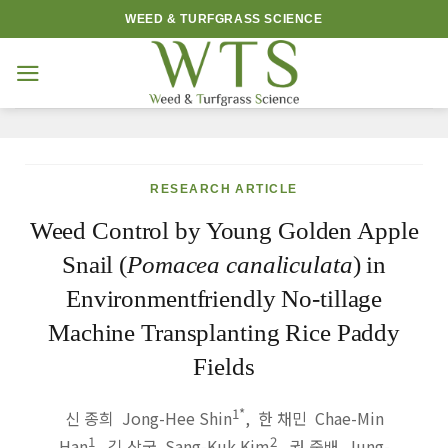
Skip
WEED & TURFGRASS SCIENCE
to
content
RESEARCH ARTICLE
Weed Control by Young Golden Apple
Snail (
Pomacea canaliculata
) in
Environmentfriendly No-tillage
Machine Transplanting Rice Paddy
Fields
1
*
신 종희 Jong-Hee Shin
,
한 채민 Chae-Min
1
2
Han
,
김 상국 Sang-Kuk Kim
,
권 중배 Jung-