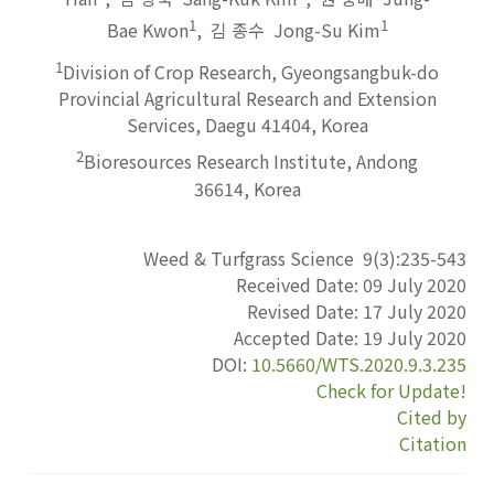
1
1
Bae Kwon
,
김 종수 Jong-Su Kim
1
Division of Crop Research, Gyeongsangbuk-do
Provincial Agricultural Research and Extension
Services, Daegu 41404, Korea
2
Bioresources Research Institute, Andong
36614, Korea
Weed & Turfgrass Science
9
(
3
):
235-543
Received Date:
09 July 2020
Revised Date:
17 July 2020
Accepted Date:
19 July 2020
DOI:
10.5660/WTS.2020.9.3.235
Check for Update!
Cited by
Citation