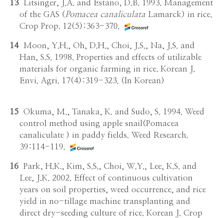
13
Litsinger, J.A. and Estano, D.B. 1993. Management
of the GAS (
Pomacea canaliculata
Lamarck) in rice.
Crop Prop. 12(5):363-370.
14
Moon, Y.H., Oh, D.H., Choi, J.S., Na, J.S. and
Han, S.S. 1998. Properties and effects of utilizable
materials for organic farming in rice. Korean J.
Envi. Agri. 17(4):319-323. (In Korean)
15
Okuma, M., Tanaka, K. and Sudo, S. 1994. Weed
control method using apple snail(Pomacea
canaliculate ) in paddy fields. Weed Research.
39:114-119.
16
Park, H.K., Kim, S.S., Choi, W.Y., Lee, K.S. and
Lee, J.K. 2002. Effect of continuous cultivation
years on soil properties, weed occurrence, and rice
yield in no-tillage machine transplanting and
direct dry-seeding culture of rice. Korean J. Crop