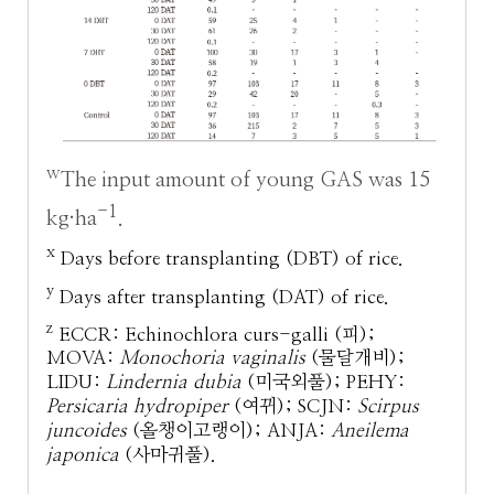
w
The input amount of young GAS was 15
-1
kg·ha
.
x
Days before transplanting (DBT) of rice.
y
Days after transplanting (DAT) of rice.
z
ECCR: Echinochlora curs-galli (피);
MOVA:
Monochoria vaginalis
(물달개비);
LIDU:
Lindernia dubia
(미국외풀); PEHY:
Persicaria hydropiper
(여뀌); SCJN:
Scirpus
juncoides
(올챙이고랭이); ANJA:
Aneilema
japonica
(사마귀풀).