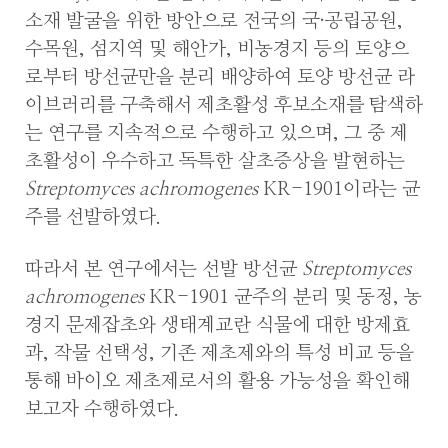
소재 발굴을 위한 방안으로 전국의 국·공립공원,
수목원, 섬지역 및 해안가, 비농경지 등의 토양으
로부터 방선균만을 분리 배양하여 토양 방선균 라
이브러리를 구축해서 제초활성 후보소재를 탐색하
는 연구를 지속적으로 수행하고 있으며, 그 중 제
초활성이 우수하고 독특한 살초증상을 발현하는
Streptomyces achromogenes
KR-1901이라는 균
주를 선발하였다.
따라서 본 연구에서는 선발 방선균
Streptomyces
achromogenes
KR-1901 균주의 분리 및 동정, 농
경지 문제잡초와 생태계교란 식물에 대한 방제효
과, 작물 선택성, 기존 제초제와의 특성 비교 등을
통해 바이오 제초제로서의 활용 가능성을 확인해
보고자 수행하였다.