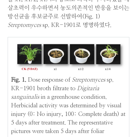
살초력이 우수하면서 농도의존적인 반응을 보이는
방선균을 후보균주로 선발하여(Fig. 1)
Streptomyces
sp. KR-1901로 명명하였다.
Fig. 1.
Dose response of
Streptomyces
sp.
KR-1901 broth filtrate to
Digitaria
sanguinalis
in a greenhouse condition.
Herbicidal activity was determined by visual
injury (0: No injury, 100: Complete death) at
5 days after treatment. The representative
pictures were taken 5 days after foliar