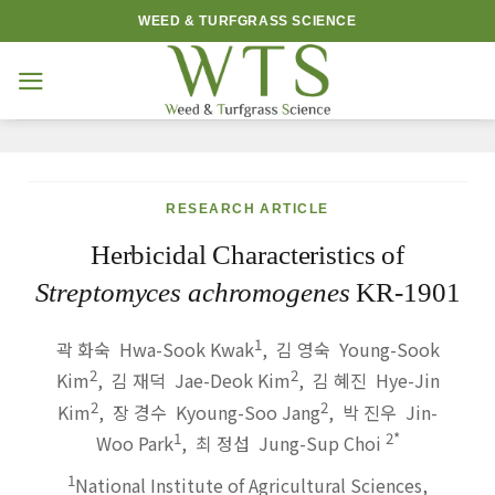
Skip
WEED & TURFGRASS SCIENCE
to
content
RESEARCH ARTICLE
Herbicidal Characteristics of
Streptomyces achromogenes
KR-1901
1
곽 화숙 Hwa-Sook Kwak
,
김 영숙 Young-Sook
2
2
Kim
,
김 재덕 Jae-Deok Kim
,
김 혜진 Hye-Jin
2
2
Kim
,
장 경수 Kyoung-Soo Jang
,
박 진우 Jin-
1
2
*
Woo Park
,
최 정섭 Jung-Sup Choi
1
National Institute of Agricultural Sciences,