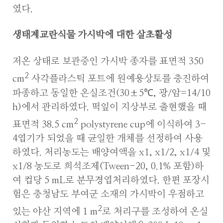
였다.
생태계교란식물 가시박에 대한 살초활성
저온 상태로 보관중인 가시박 종자를 표면적 350
2
cm
사각플라스틱 포트에 원예용상토를 충진하여
파종하고 동일한 온실조건(30±5℃, 광/암=14/10
h)에서 관리하였다. 떡잎이 지상부로 출현했을 때
2
표면적 38.5 cm
polystyrene cup에 이식하여 3-
4엽기가 되었을 때 균일한 개체를 선정하여 사용
하였다. 처리농도는 배양여액을 x1, x1/2, x1/4 및
x1/8 농도로 희석조제(Tween-20, 0.1% 포함)하
여 컵당 5 mL로 분무경엽처리하였다. 한편 포장시
험은 충청남도 부여군 소재의 가시박이 우점하고
2
있는 야산 지역에 1 m
로 처리구를 조성하여 온실