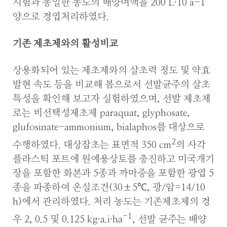
시험과 동일한 농도의 배양여액을 200 L·10 a-1
양으로 경엽처리하였다.
기존 제초제와의 활성비교
상용화되어 있는 제초제와의 살초력 정도 및 약효
발현 속도 등을 비교해 봄으로서 선발균주의 살초
특성을 확인해 보고자 실험하였으며, 선발 제초제
로는 비선택성제초제 paraquat, glyphosate,
glufosinate-ammonium, bialaphos를 대상으로
2
수행하였다. 대상잡초는 표면적 350 cm
의 사각
플라스틱 포트에 원예용상토를 충진하고 미국개기
장을 포함한 화본과 5종과 까마중을 포함한 광엽 5
종을 파종하여 온실조건(30±5℃, 광/암=14/10
h)에서 관리하였다. 처리 농도는 기존제초제의 경
-1
우 2, 0.5 및 0.125 kg·a.i·ha
, 선발 균주는 배양