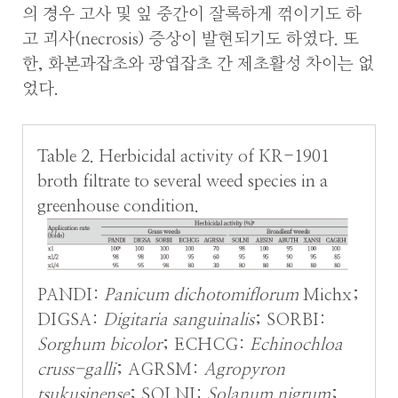
의 경우 고사 및 잎 중간이 잘록하게 꺾이기도 하
고 괴사(necrosis) 증상이 발현되기도 하였다. 또
한, 화본과잡초와 광엽잡초 간 제초활성 차이는 없
었다.
Table 2. Herbicidal activity of KR-1901
broth filtrate to several weed species in a
greenhouse condition.
PANDI:
Panicum dichotomiflorum
Michx;
DIGSA:
Digitaria sanguinalis
; SORBI:
Sorghum bicolor
; ECHCG:
Echinochloa
cruss-galli
; AGRSM:
Agropyron
tsukusinense
; SOLNI:
Solanum nigrum
;