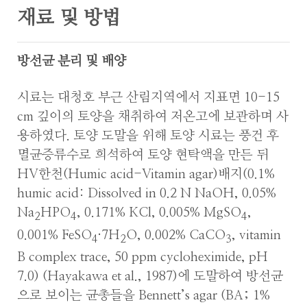
재료 및 방법
방선균 분리 및 배양
시료는 대청호 부근 산림지역에서 지표면 10-15
cm 깊이의 토양을 채취하여 저온고에 보관하며 사
용하였다. 토양 도말을 위해 토양 시료는 풍건 후
멸균증류수로 희석하여 토양 현탁액을 만든 뒤
HV한천(Humic acid-Vitamin agar)배지(0.1%
humic acid: Dissolved in 0.2 N NaOH, 0.05%
Na
HPO
, 0.171% KCl, 0.005% MgSO
,
2
4
4
0.001% FeSO
·7H
O, 0.002% CaCO
, vitamin
4
2
3
B complex trace, 50 ppm cycloheximide, pH
7.0) (Hayakawa et al., 1987)에 도말하여 방선균
으로 보이는 균총들을 Bennett’s agar (BA; 1%