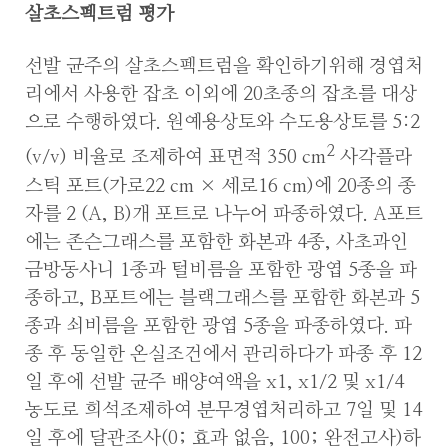
살초스펙트럼 평가
선발 균주의 살초스펙트럼을 확인하기위해 경엽처
리에서 사용한 잡초 이외에 20초종의 잡초를 대상
으로 수행하였다. 원예용상토와 수도용상토를 5:2
2
(v/v) 비율로 조제하여 표면적 350 cm
사각플라
스틱 포트(가로22 cm × 세로16 cm)에 20종의 종
자를 2 (A, B)개 포트로 나누어 파종하였다. A포트
에는 존슨그래스를 포함한 화본과 4종, 사초과인
금방동사니 1종과 털비름을 포함한 광엽 5종을 파
종하고, B포트에는 블랙그래스를 포함한 화본과 5
종과 쇠비름을 포함한 광엽 5종을 파종하였다. 파
종 후 동일한 온실조건에서 관리하다가 파종 후 12
일 후에 선발 균주 배양여액을 x1, x1/2 및 x1/4
농도로 희석조제하여 분무경엽처리하고 7일 및 14
일 후에 달관조사(0; 효과 없음, 100; 완전고사)하