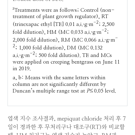
z
Treatments were as follows; Control (non-
treatment of plant growth regulator), RT
-2
(trinexapac ethyl [TE] 0.01 a.i.·g·m
; 2,500
-2
fold dilution), HM (MC 0.033 a.i.·g·m
;
-
2,000 fold dilution), RM (MC 0.066 a.i.·g·m
2
; 1,000 fold dilution), DM (MC 0.132
-2
a.i.·g·m
; 500 fold dilution). TE and MCs
were applied on creeping bentgrass on June 11
in 2019.
a, b: Means with the same letters within
column are not significantly different by
Duncan’s multiple range test at
P
≤0.05 level.
엽색 지수 조사결과, mepiquat chloride 처리 후 7
일이 경과한 후 무처리구나 대조구(RT)와 비교할