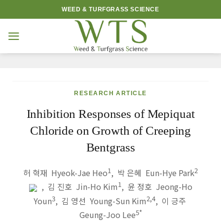
Skip
WEED & TURFGRASS SCIENCE
to
content
RESEARCH ARTICLE
Inhibition Responses of Mepiquat
Chloride on Growth of Creeping
Bentgrass
1
2
허 혁재 Hyeok-Jae Heo
,
박 은혜 Eun-Hye Park
1
,
김 진호 Jin-Ho Kim
,
윤 정호 Jeong-Ho
3
2,4
Youn
,
김 영선 Young-Sun Kim
,
이 긍주
5
*
Geung-Joo Lee