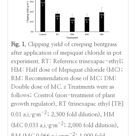
Fig. 1.
Clipping yield of creeping bentgrass
after application of mepiquat chloride in pot
experiment. RT: Reference trinexapac-ethyl;
HM: Half dose of Mepiquat chloride (MC);
RM: Recommendation dose of MC; DM:
Double dose of MC. z Treatments were as
follows; Control (non-treatment of plant
growth regulator), RT (trinexapac ethyl [TE]
-2
0.01 a.i.·g·m
; 2,500 fold dilution), HM
-2
(MC 0.033 a.i.·g·m
; 2,000 fold dilution),
-2