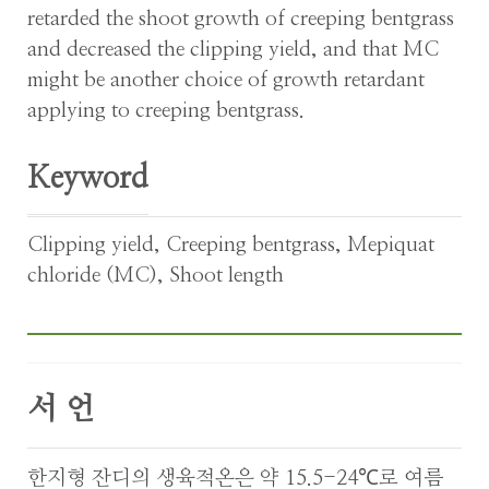
retarded the shoot growth of creeping bentgrass
and decreased the clipping yield, and that MC
might be another choice of growth retardant
applying to creeping bentgrass.
Keyword
Clipping yield
,
Creeping bentgrass
,
Mepiquat
chloride (MC)
,
Shoot length
서 언
한지형 잔디의 생육적온은 약 15.5-24℃로 여름