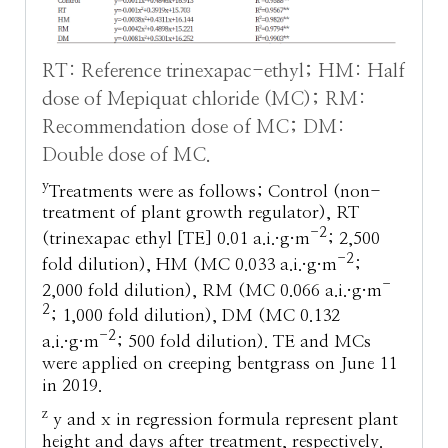
RT: Reference trinexapac-ethyl; HM: Half
dose of Mepiquat chloride (MC); RM:
Recommendation dose of MC; DM:
Double dose of MC.
y
Treatments were as follows; Control (non-
treatment of plant growth regulator), RT
-2
(trinexapac ethyl [TE] 0.01 a.i.·g·m
; 2,500
-2
fold dilution), HM (MC 0.033 a.i.·g·m
;
-
2,000 fold dilution), RM (MC 0.066 a.i.·g·m
2
; 1,000 fold dilution), DM (MC 0.132
-2
a.i.·g·m
; 500 fold dilution). TE and MCs
were applied on creeping bentgrass on June 11
in 2019.
z
y and x in regression formula represent plant
height and days after treatment, respectively.