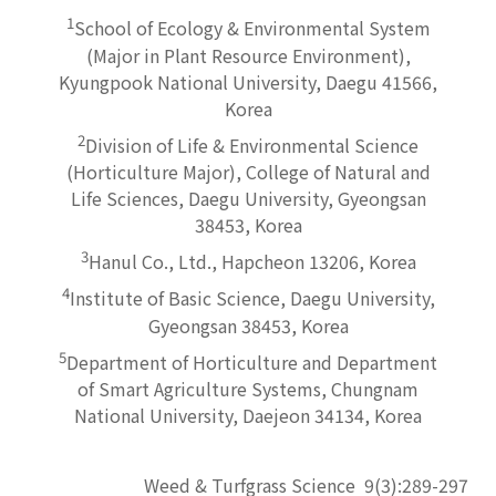
1
School of Ecology & Environmental System
(Major in Plant Resource Environment),
Kyungpook National University, Daegu 41566,
Korea
2
Division of Life & Environmental Science
(Horticulture Major), College of Natural and
Life Sciences, Daegu University, Gyeongsan
38453, Korea
3
Hanul Co., Ltd., Hapcheon 13206, Korea
4
Institute of Basic Science, Daegu University,
Gyeongsan 38453, Korea
5
Department of Horticulture and Department
of Smart Agriculture Systems, Chungnam
National University, Daejeon 34134, Korea
Weed & Turfgrass Science
9
(
3
):
289-297