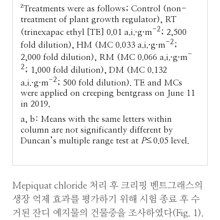
z
Treatments were as follows; Control (non-
treatment of plant growth regulator), RT
-2
(trinexapac ethyl [TE] 0.01 a.i.·g·m
; 2,500
-2
fold dilution), HM (MC 0.033 a.i.·g·m
;
-
2,000 fold dilution), RM (MC 0.066 a.i.·g·m
2
; 1,000 fold dilution), DM (MC 0.132
-2
a.i.·g·m
; 500 fold dilution). TE and MCs
were applied on creeping bentgrass on June 11
in 2019.
a, b: Means with the same letters within
column are not significantly different by
Duncan’s multiple range test at
P
≤0.05 level.
Mepiquat chloride 처리 후 크리핑 벤트그래스의
생장 억제 효과를 평가하기 위해 시험 종료 후 수
거된 잔디 예지물의 건물중을 조사하였다(Fig. 1).