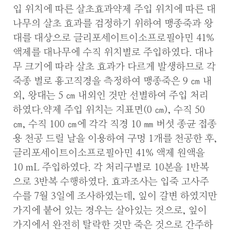
입 위치에 따른 살초효과약제 주입 위치에 따른 대
나무의 살초 효과를 검정하기 위하여 맹종죽과 왕
대를 대상으로 글리포세이트이소프로필아민 41%
액제를 대나무에 수직 위치별로 주입하였다. 대나
무 크기에 따라 살초 효과가 다르게 발생하므로 각
죽종 별로 흉고직경을 측정하여 맹종죽은 9 ㎝ 내
외, 왕대는 5 ㎝ 내외인 것만 선별하여 주입 처리
하였다.약제 주입 위치는 지표면(0 ㎝), 수직 50
㎝, 수직 100 ㎝에 각각 직경 10 ㎜ 버섯 종균 접종
용 천공 드릴 날을 이용하여 구멍 1개를 천공한 후,
글리포세이트이소프로필아민 41% 액제 원액을
10 mL 주입하였다. 각 처리구별로 10본을 1반복
으로 3반복 수행하였다. 효과조사는 입죽 고사주
수를 7월 3일에 조사하였는데, 잎이 갈변 하였지만
가지에 붙어 있는 경우는 살아있는 것으로, 잎이
가지에서 완전히 탈락한 것만 죽은 것으로 간주하