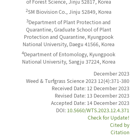
of Forest Science, Jinju 52817, Korea
2
SM Biovision Co., Jinju 52849, Korea
3
Department of Plant Protection and
Quarantine, Graduate School of Plant
Protection and Quarantine, Kyungpook
National University, Daegu 41566, Korea
4
Department of Entomology, Kyungpook
National University, Sangju 37224, Korea
December 2023
Weed & Turfgrass Science 2023
12
(
4
):
371-380
Received Date:
12 December 2023
Revised Date:
13 December 2023
Accepted Date:
14 December 2023
DOI:
10.5660/WTS.2023.12.4.371
Check for Update!
Cited by
Citation