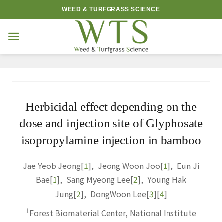
Skip
WEED & TURFGRASS SCIENCE
to
content
Herbicidal effect depending on the
dose and injection site of Glyphosate
isopropylamine injection in bamboo
Jae Yeob Jeong
[
1
]
,
Jeong Woon Joo
[
1
]
,
Eun Ji
Bae
[
1
]
,
Sang Myeong Lee
[
2
]
,
Young Hak
Jung
[
2
]
,
DongWoon Lee
[
3
]
[
4
]
1
Forest Biomaterial Center, National Institute