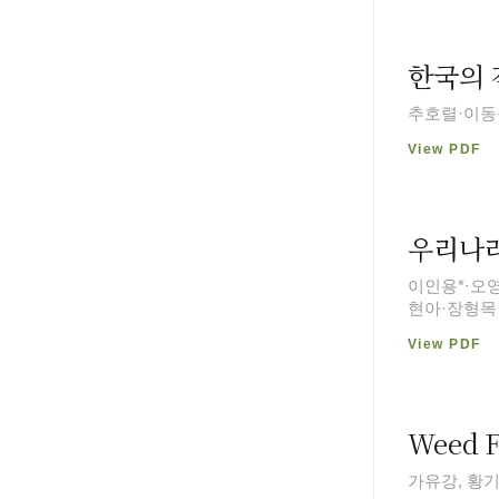
한국의 
추호렬·이동
View PDF
우리나라
이인용*·오
현아·장형목
View PDF
Weed F
가유강, 황기