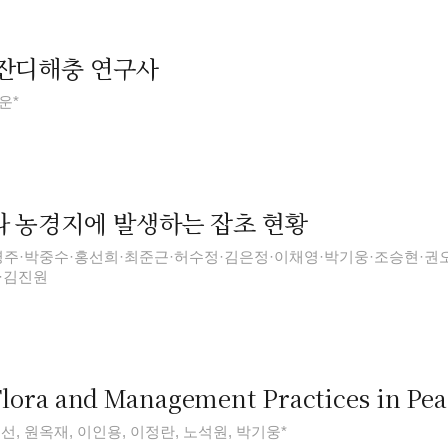
잔디해충 연구사
운*
 농경지에 발생하는 잡초 현황
영주·박중수·홍선희·최준근·허수정·김은정·이채영·박기웅·조승현·권
·김진원
lora and Management Practices in Pea
선, 원옥재, 이인용, 이정란, 노석원, 박기웅*