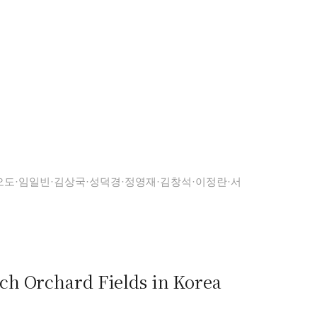
오도·임일빈·김상국·성덕경·정영재·김창석·이정란·서
ch Orchard Fields in Korea