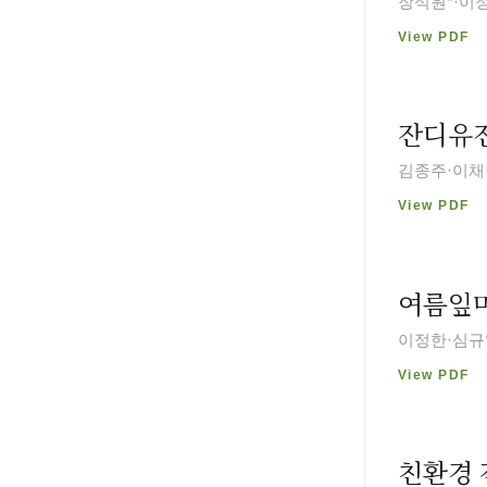
장석원*·이
View PDF
잔디유전
김종주·이채
View PDF
여름잎마
이정한·심규
View PDF
친환경 