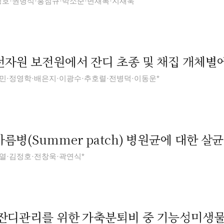
정호·권병석·홍점규·박소준·변재복·지재욱
자원 보전원에서 잔디 초종 및 채집 개체별
민·정영학·배은지·이광수·추호렬·전병덕·이동운*
름병(Summer patch) 병원균에 대한 살
열·김정호·전창욱·곽연식*
잔디관리를 위한 가축분퇴비 중 기능성미생물