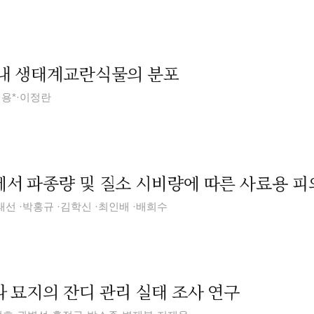
내 생태계교란식물의 분포
인용*·이정란
서 파종량 및 질소 시비량에 따른 사료용 피
태선 ·박홍규 ·김학신 ·최인배 ·배희수
 묘지의 잔디 관리 실태 조사 연구