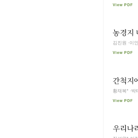
View PDF
농경지 
김진원 ·이
View PDF
간척지에
황재복* ·박
View PDF
우리나라