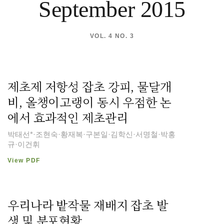
September 2015
VOL. 4 NO. 3
제초제 저항성 잡초 강피, 물달개
비, 올챙이고랭이 동시 우점한 논
에서 효과적인 제초관리
박태선*·조현숙·황재복·구본일·김학신·서명철·박홍
규·이건휘
View PDF
우리나라 밭작물 재배지 잡초 발
생 및 분포현황