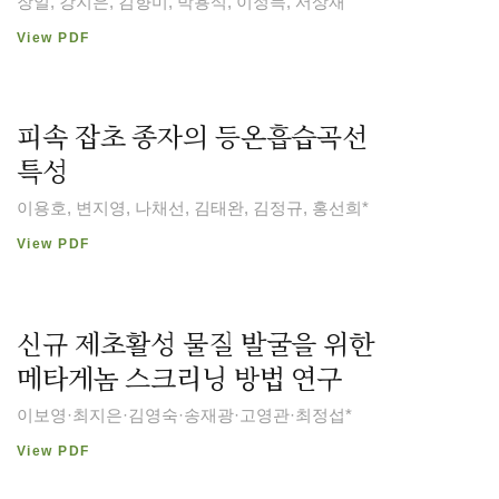
장일, 강지은, 김향미, 박용석, 이정득, 서상재
View PDF
피속 잡초 종자의 등온흡습곡선
특성
이용호, 변지영, 나채선, 김태완, 김정규, 홍선희*
View PDF
신규 제초활성 물질 발굴을 위한
메타게놈 스크리닝 방법 연구
이보영·최지은·김영숙·송재광·고영관·최정섭*
View PDF