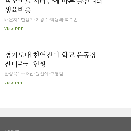
질소비료 시비량에 따른 들잔디의
생육반응
배은지*·한정지·이광수·박용배·최수민
View PDF
경기도내 천연잔디 학교 운동장
잔디관리 현황
한상욱*·소호섭·원선이·주영철
View PDF