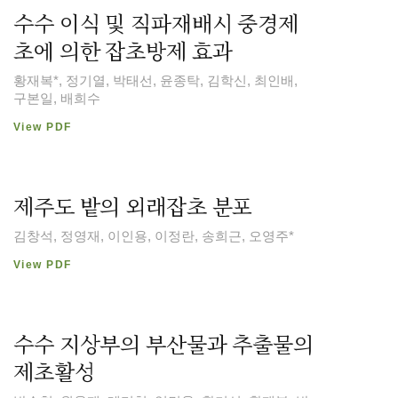
수수 이식 및 직파재배시 중경제
초에 의한 잡초방제 효과
황재복*, 정기열, 박태선, 윤종탁, 김학신, 최인배,
구본일, 배희수
View PDF
제주도 밭의 외래잡초 분포
김창석, 정영재, 이인용, 이정란, 송희근, 오영주*
View PDF
수수 지상부의 부산물과 추출물의
제초활성