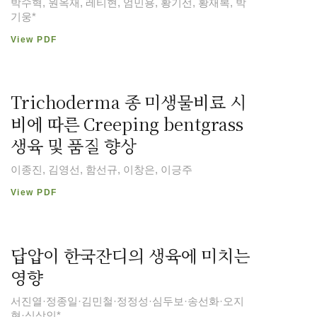
박수혁, 원옥재, 레티현, 엄민용, 황기선, 황재복, 박
기웅*
View PDF
Trichoderma 종 미생물비료 시
비에 따른 Creeping bentgrass
생육 및 품질 향상
이종진, 김영선, 함선규, 이창은, 이긍주
View PDF
답압이 한국잔디의 생육에 미치는
영향
서진열·정종일·김민철·정정성·심두보·송선화·오지
현·심상인*