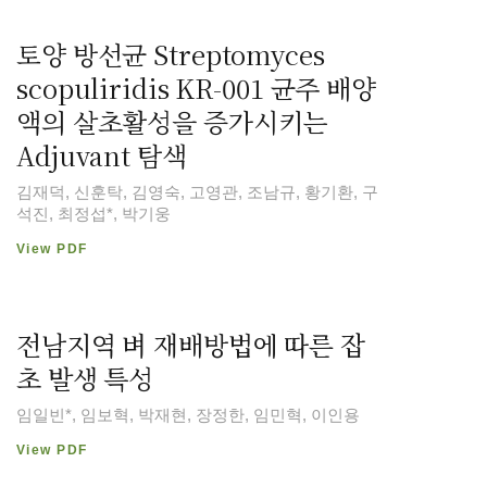
토양 방선균 Streptomyces
scopuliridis KR-001 균주 배양
액의 살초활성을 증가시키는
Adjuvant 탐색
김재덕, 신훈탁, 김영숙, 고영관, 조남규, 황기환, 구
석진, 최정섭*, 박기웅
View PDF
전남지역 벼 재배방법에 따른 잡
초 발생 특성
임일빈*, 임보혁, 박재현, 장정한, 임민혁, 이인용
View PDF