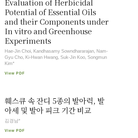
Evaluation of Herbicidal
Potential of Essential Oils
and their Components under
In vitro and Greenhouse
Experiments
Hae-Jin Choi, Kandhasamy Sowndhararajan, Nam-
Gyu Cho, Ki-Hwan Hwang, Suk-Jin Koo, Songmun
Kim*
View PDF
훼스큐 속 잔디 5종의 발아력, 발
아세 및 발아 피크 기간 비교
김경남*
View PDF