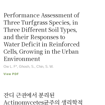
Performance Assessment of
Three Turfgrass Species, in
Three Different Soil Types,
and their Responses to
Water Deficit in Reinforced
Cells, Growing in the Urban
Environment
Ow L. F*, Ghosh, S., Chin, S. W.
View PDF
잔디 근권에서 분리된
Actinomycetes균주의 생리학적