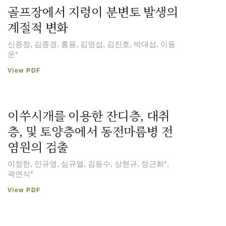
골프장에서 지렁이 분변토 발생의
계절적 변화
신종창, 김종경, 홍용, 김영섭, 김진호, 박대섭, 이동
운*
View PDF
이쑤시개를 이용한 잔디층, 대취
층, 및 토양층에서 동전마름병 전
염원의 검출
이정한, 민규영, 심규열, 김동수, 상현규, 정근화*,
곽연식*
View PDF