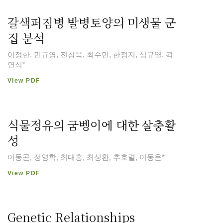
갈색퍼짐병 발병토양의 미생물 군
집 분석
이정한, 민규영, 전창욱, 최수민, 한정지, 심규열, 곽
연식*
View PDF
식물정유의 굼벵이에 대한 살충활
성
이동곤, 정영학, 최대홍, 최성환, 추호렬, 이동운*
View PDF
Genetic Relationships