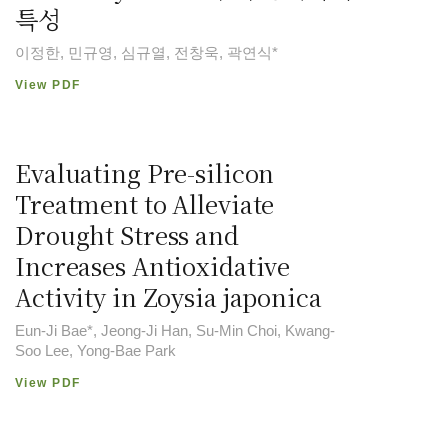
특성
이정한, 민규영, 심규열, 전창욱, 곽연식*
View PDF
Evaluating Pre-silicon
Treatment to Alleviate
Drought Stress and
Increases Antioxidative
Activity in Zoysia japonica
Eun-Ji Bae*, Jeong-Ji Han, Su-Min Choi, Kwang-
Soo Lee, Yong-Bae Park
View PDF