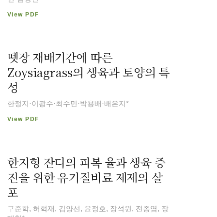
View PDF
뗏장 재배기간에 따른
Zoysiagrass의 생육과 토양의 특
성
한정지·이광수·최수민·박용배·배은지*
View PDF
한지형 잔디의 피복 율과 생육 증
진을 위한 유기질비료 제제의 살
포
구준학, 허혁재, 김양선, 윤정호, 장석원, 전종엽, 장