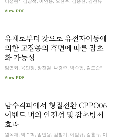
이정란*, 김창석, 이인용, 오현주, 김중현, 김선유
View PDF
유채로부터 갓으로 유전자이동에
의한 교잡종의 휴면에 따른 잡초
화 가능성
임연화, 육민정, 장전걸, 나경주, 박수형, 김도순*
View PDF
담수직파에서 형질전환 CPPO06
이벤트 벼의 안전성 및 잡초방제
효과
원옥재, 박수혁, 엄민용, 김창기, 이범규, 강홍규, 이